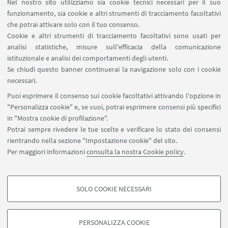
Nel nostro sito utilizziamo sia cookie tecnici necessari per il suo
funzionamento, sia cookie e altri strumenti di tracciamento facoltativi
LINK UTILI
che potrai attivare solo con il tuo consenso.
Cookie e altri strumenti di tracciamento facoltativi sono usati per
Area riservata
analisi statistiche, misure sull'efficacia della comunicazione
Contatti
istituzionale e analisi dei comportamenti degli utenti.
Prenotazione aule BiGeA
Se chiudi questo banner continuerai la navigazione solo con i cookie
necessari.
SEGUI UNIBO SU:
Puoi esprimere il consenso sui cookie facoltativi attivando l'opzione in
"Personalizza cookie" e, se vuoi, potrai esprimere consensi più specifici
in "Mostra cookie di profilazione".
Potrai sempre rivedere le tue scelte e verificare lo stato dei consensi
rientrando nella sezione "Impostazione cookie" del sito.
APP:
Per maggiori informazioni
consulta la nostra Cookie policy
.
SOLO COOKIE NECESSARI
COOKIE DI PROFILAZIONE - FACOLTATIVI
©Copyright 2026 - ALMA MATER STUDIORUM - Università di
Si tratta di cookie utilizzati per analizzare le caratteristiche della navigazione
Bologna - Via Zamboni, 33 - 40126 Bologna - PI: 01131710376 - CF:
PERSONALIZZA COOKIE
degli utenti, creare profili in base al loro comportamento sul sito, per analisi