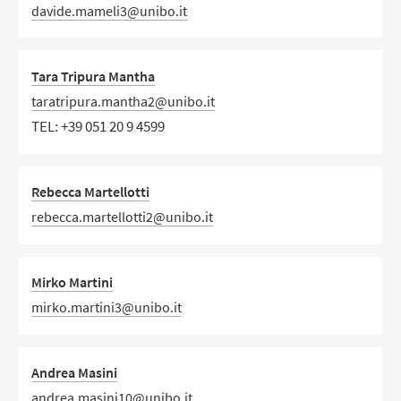
davide.mameli3@unibo.it
Tara Tripura Mantha
taratripura.mantha2@unibo.it
TEL:
+39 051 20 9 4599
Rebecca Martellotti
rebecca.martellotti2@unibo.it
Mirko Martini
mirko.martini3@unibo.it
Andrea Masini
andrea.masini10@unibo.it