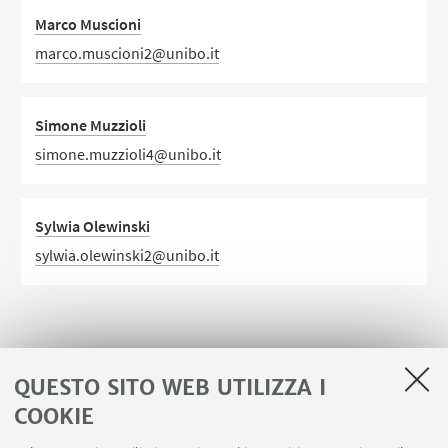
Marco Muscioni
marco.muscioni2@unibo.it
Simone Muzzioli
simone.muzzioli4@unibo.it
Sylwia Olewinski
sylwia.olewinski2@unibo.it
1
2
3
4
5
QUESTO SITO WEB UTILIZZA I
COOKIE