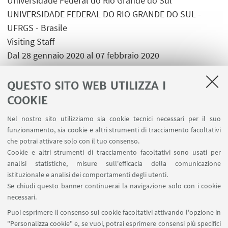
Universidade Federal do Rio Grande do Sul
UNIVERSIDADE FEDERAL DO RIO GRANDE DO SUL -
UFRGS - Brasile
Visiting Staff
Dal 28 gennaio 2020 al 07 febbraio 2020
Referente Unibo: Daniele Scarponi
QUESTO SITO WEB UTILIZZA I
COOKIE
Nel nostro sito utilizziamo sia cookie tecnici necessari per il suo
funzionamento, sia cookie e altri strumenti di tracciamento facoltativi
LINK UTILI
che potrai attivare solo con il tuo consenso.
Cookie e altri strumenti di tracciamento facoltativi sono usati per
Area riservata
analisi statistiche, misure sull'efficacia della comunicazione
Contatti
istituzionale e analisi dei comportamenti degli utenti.
Prenotazione aule BiGeA
Se chiudi questo banner continuerai la navigazione solo con i cookie
necessari.
SEGUI UNIBO SU:
Puoi esprimere il consenso sui cookie facoltativi attivando l'opzione in
"Personalizza cookie" e, se vuoi, potrai esprimere consensi più specifici