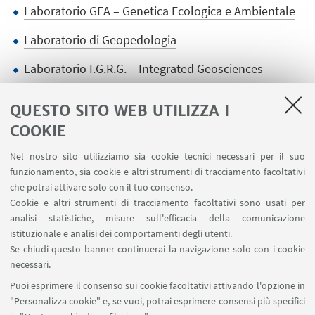
Laboratorio GEA – Genetica Ecologica e Ambientale
Laboratorio di Geopedologia
Laboratorio I.G.R.G. – Integrated Geosciences
Research Group
QUESTO SITO WEB UTILIZZA I
COOKIE
Nel nostro sito utilizziamo sia cookie tecnici necessari per il suo
funzionamento, sia cookie e altri strumenti di tracciamento facoltativi
LINK UTILI
che potrai attivare solo con il tuo consenso.
Cookie e altri strumenti di tracciamento facoltativi sono usati per
Area riservata
analisi statistiche, misure sull'efficacia della comunicazione
Contatti
istituzionale e analisi dei comportamenti degli utenti.
Prenotazione aule BiGeA
Se chiudi questo banner continuerai la navigazione solo con i cookie
necessari.
SEGUI UNIBO SU:
Puoi esprimere il consenso sui cookie facoltativi attivando l'opzione in
"Personalizza cookie" e, se vuoi, potrai esprimere consensi più specifici