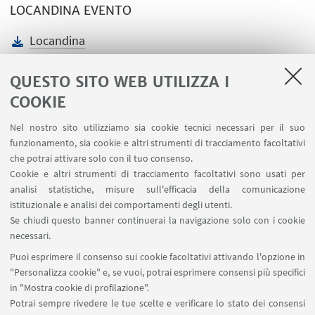
LOCANDINA EVENTO
Locandina
[ .pdf 410.17 KB ]
QUESTO SITO WEB UTILIZZA I
COOKIE
Nel nostro sito utilizziamo sia cookie tecnici necessari per il suo
funzionamento, sia cookie e altri strumenti di tracciamento facoltativi
LINK UTILI
che potrai attivare solo con il tuo consenso.
Cookie e altri strumenti di tracciamento facoltativi sono usati per
Area riservata
analisi statistiche, misure sull'efficacia della comunicazione
Contatti
istituzionale e analisi dei comportamenti degli utenti.
Prenotazione aule BiGeA
Se chiudi questo banner continuerai la navigazione solo con i cookie
necessari.
SEGUI UNIBO SU:
Puoi esprimere il consenso sui cookie facoltativi attivando l'opzione in
"Personalizza cookie" e, se vuoi, potrai esprimere consensi più specifici
in "Mostra cookie di profilazione".
Potrai sempre rivedere le tue scelte e verificare lo stato dei consensi