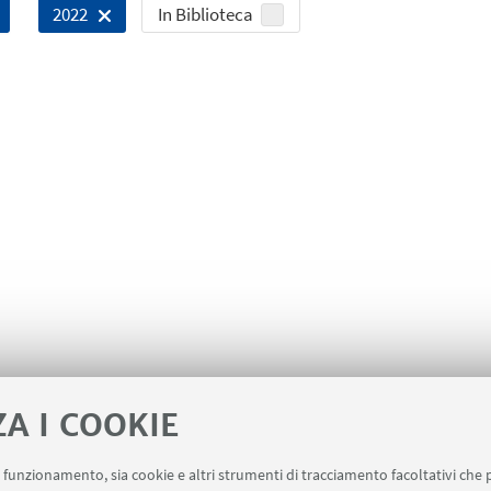
In Biblioteca
2022
ZA I COOKIE
uo funzionamento, sia cookie e altri strumenti di tracciamento facoltativi che 