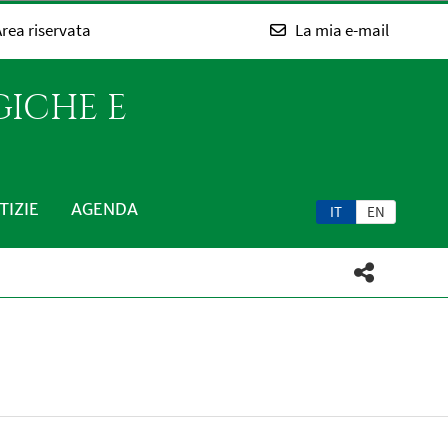
rea riservata
La mia e-mail
GICHE E
TIZIE
AGENDA
IT
EN