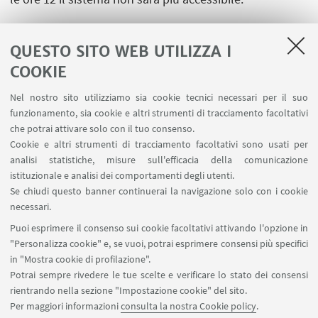
QUESTO SITO WEB UTILIZZA I
COOKIE
Nel nostro sito utilizziamo sia cookie tecnici necessari per il suo
funzionamento, sia cookie e altri strumenti di tracciamento facoltativi
LINK UTILI
che potrai attivare solo con il tuo consenso.
Cookie e altri strumenti di tracciamento facoltativi sono usati per
Area riservata
analisi statistiche, misure sull'efficacia della comunicazione
Contatti
istituzionale e analisi dei comportamenti degli utenti.
Prenotazione aule BiGeA
Se chiudi questo banner continuerai la navigazione solo con i cookie
necessari.
SEGUI UNIBO SU:
Puoi esprimere il consenso sui cookie facoltativi attivando l'opzione in
"Personalizza cookie" e, se vuoi, potrai esprimere consensi più specifici
in "Mostra cookie di profilazione".
Potrai sempre rivedere le tue scelte e verificare lo stato dei consensi
rientrando nella sezione "Impostazione cookie" del sito.
APP:
Per maggiori informazioni
consulta la nostra Cookie policy
.