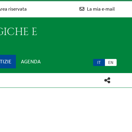
rea riservata
La mia e-mail
GICHE E
TIZIE
AGENDA
IT
EN