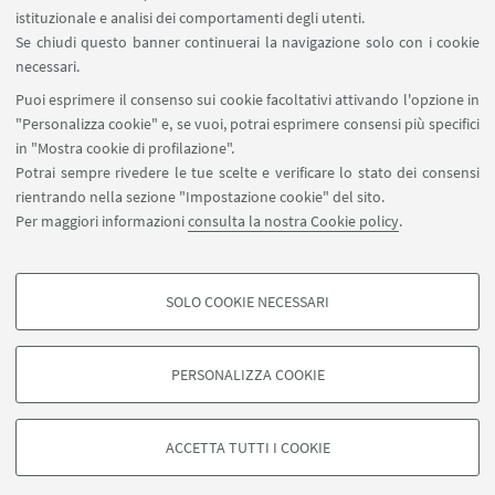
Contatti
istituzionale e analisi dei comportamenti degli utenti.
Prenotazione aule BiGeA
Se chiudi questo banner continuerai la navigazione solo con i cookie
necessari.
SEGUI UNIBO SU:
Puoi esprimere il consenso sui cookie facoltativi attivando l'opzione in
"Personalizza cookie" e, se vuoi, potrai esprimere consensi più specifici
in "Mostra cookie di profilazione".
Potrai sempre rivedere le tue scelte e verificare lo stato dei consensi
rientrando nella sezione "Impostazione cookie" del sito.
APP:
Per maggiori informazioni
consulta la nostra Cookie policy
.
SOLO COOKIE NECESSARI
COOKIE DI PROFILAZIONE - FACOLTATIVI
©Copyright 2026 - ALMA MATER STUDIORUM - Università di
Si tratta di cookie utilizzati per analizzare le caratteristiche della navigazione
Bologna - Via Zamboni, 33 - 40126 Bologna - PI: 01131710376 - CF:
PERSONALIZZA COOKIE
degli utenti, creare profili in base al loro comportamento sul sito, per analisi
80007010376
di marketing.
Privacy
Note legali
Informazioni sul sito e accessibilità
Mostra cookie di profilazione
Impostazioni Cookie
ACCETTA TUTTI I COOKIE
Google/Youtube Video