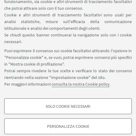
funzionamento, sia cookie e altri strumenti di tracciamento facoltativi
LINK UTILI
che potrai attivare solo con il tuo consenso.
Cookie e altri strumenti di tracciamento facoltativi sono usati per
Area riservata
analisi statistiche, misure sull'efficacia della comunicazione
Contatti
istituzionale e analisi dei comportamenti degli utenti.
Prenotazione aule BiGeA
Se chiudi questo banner continuerai la navigazione solo con i cookie
necessari.
SEGUI UNIBO SU:
Puoi esprimere il consenso sui cookie facoltativi attivando l'opzione in
"Personalizza cookie" e, se vuoi, potrai esprimere consensi più specifici
in "Mostra cookie di profilazione".
Potrai sempre rivedere le tue scelte e verificare lo stato dei consensi
rientrando nella sezione "Impostazione cookie" del sito.
APP:
Per maggiori informazioni
consulta la nostra Cookie policy
.
SOLO COOKIE NECESSARI
COOKIE DI PROFILAZIONE - FACOLTATIVI
©Copyright 2026 - ALMA MATER STUDIORUM - Università di
Si tratta di cookie utilizzati per analizzare le caratteristiche della navigazione
Bologna - Via Zamboni, 33 - 40126 Bologna - PI: 01131710376 - CF:
PERSONALIZZA COOKIE
degli utenti, creare profili in base al loro comportamento sul sito, per analisi
80007010376
di marketing.