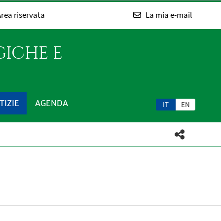
rea riservata
La mia e-mail
GICHE E
TIZIE
AGENDA
IT
EN