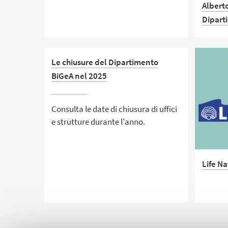
Alberto
Diego Dreossi e Maurizio
Dipart
Polentarutti – fisici di Elettra
Sincrotrone Trieste, assieme a
Federico Fanti e Marco Muscioni del
Grandi 
BiGeA hanno dato vita a un dialogo
Le chiusure del Dipartimento
ci piac
a quattro ricco di colpi di scena.
BiGeA nel 2025
Consulta le date di chiusura di uffici
e strutture durante l'anno.
Life N
La prof
Massimo
progra