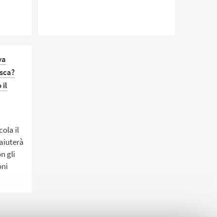
di
GeA.
va
sca?
 il
ola il
 aiuterà
n gli
oni