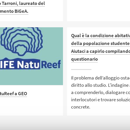
 Tarroni, laureato del
imento BiGeA.
Già Professoressa Ordinaria 
Zoologia del Dipartimento Bi
successi, la divulgazione che
Qual è la condizione abitati
e!
della popolazione studente
Aiutaci a capirlo compilando
questionario
Il problema dell’alloggio ostac
diritto allo studio. L'indagine
a comprenderlo, dialogare co
atuReef a GEO
interlocutori e trovare soluzi
concrete.
.ssa Renata Archetti e il prof.
 Ponti ospiti del
mma GEO, su Rai 3,