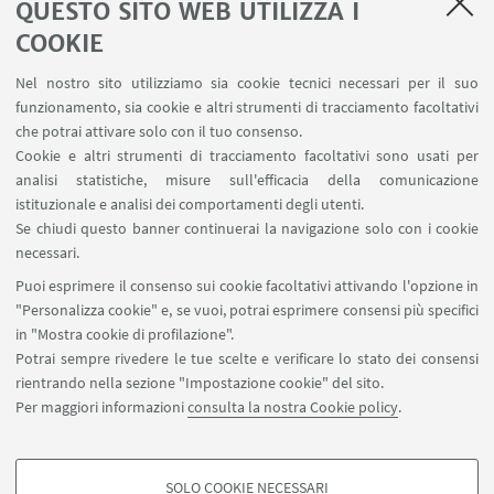
QUESTO SITO WEB UTILIZZA I
COOKIE
Nel nostro sito utilizziamo sia cookie tecnici necessari per il suo
funzionamento, sia cookie e altri strumenti di tracciamento facoltativi
LINK UTILI
che potrai attivare solo con il tuo consenso.
Cookie e altri strumenti di tracciamento facoltativi sono usati per
Area riservata
analisi statistiche, misure sull'efficacia della comunicazione
Contatti
istituzionale e analisi dei comportamenti degli utenti.
Prenotazione aule BiGeA
Se chiudi questo banner continuerai la navigazione solo con i cookie
necessari.
SEGUI UNIBO SU:
Puoi esprimere il consenso sui cookie facoltativi attivando l'opzione in
"Personalizza cookie" e, se vuoi, potrai esprimere consensi più specifici
in "Mostra cookie di profilazione".
Potrai sempre rivedere le tue scelte e verificare lo stato dei consensi
rientrando nella sezione "Impostazione cookie" del sito.
APP:
Per maggiori informazioni
consulta la nostra Cookie policy
.
SOLO COOKIE NECESSARI